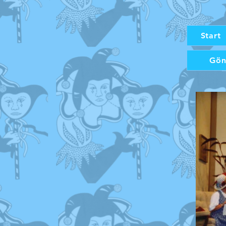
Start
Gön