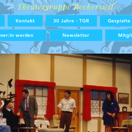
Theatergruppe Recherswil
Kontakt
30 Jahre - TGR
Gespielte
ner:In werden
Newsletter
Mitgl